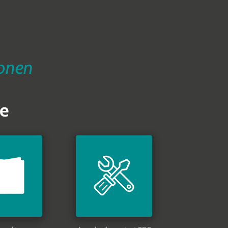
ionen
e