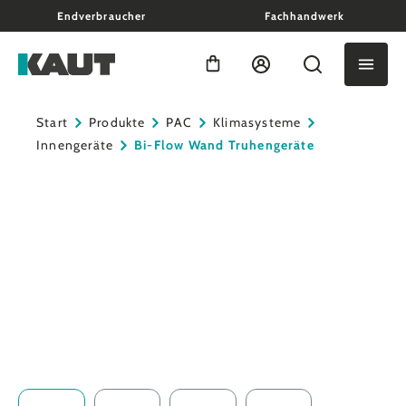
Endverbraucher
Fachhandwerk
alt springen
Warenkorb enthält 0 Positio
Start
Produkte
PAC
Klimasysteme
Innengeräte
Bi-Flow Wand Truhengeräte
Bildergalerie überspringen