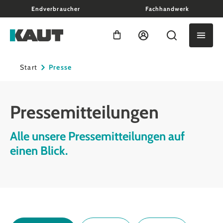
Endverbraucher
Fachhandwerk
alt springen
Warenkorb enthält 0 Positio
Start
Presse
Pressemitteilungen
Alle unsere Pressemitteilungen auf
einen Blick.