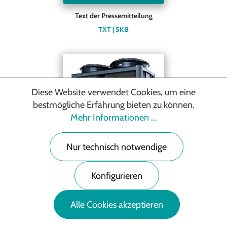
Text der Pressemitteilung
TXT | 5KB
Diese Website verwendet Cookies, um eine
bestmögliche Erfahrung bieten zu können.
Mehr Informationen ...
Nur technisch notwendige
Hisense Hi-Mod EH Serie
Konfigurieren
PNG | 5,91MB
Alle Cookies akzeptieren