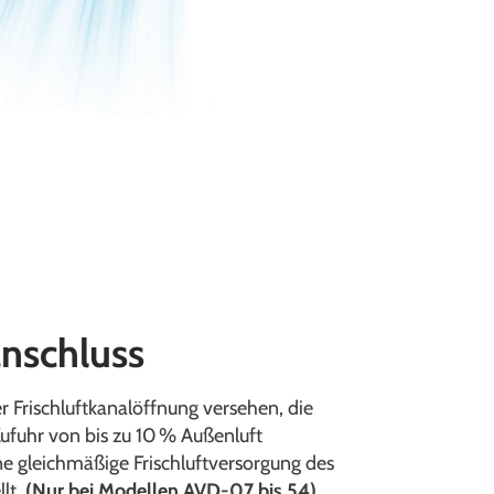
anschluss
er Frischluftkanalöffnung versehen, die
Zufuhr von bis zu 10 % Außenluft
ne gleichmäßige Frischluftversorgung des
llt.
(Nur bei Modellen AVD-07 bis 54)