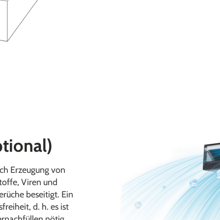
ptional)
urch Erzeugung von
offe, Viren und
rüche beseitigt. Ein
eiheit, d. h. es ist
rnachfüllen nötig.