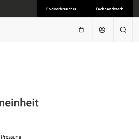
Endverbraucher
Fachhandwerk
Warenkorb enthält 0 Positi
neinheit
 Pressung