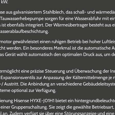
5 kW.
se aus galvanisiertem Stahlblech, das schall- und wärmedäm
e Tauwasserhebepumpe sorgen für eine Wasserabfuhr mit e
 ist ebenfalls integriert. Der Wärmeübertrager besteht aus e
wasserablaufbeschichtung.
motor gewährleistet einen ruhigen Betrieb bei hoher Luftlei
eicht werden. Ein besonderes Merkmal ist die automatische 
s Gerät wählt automatisch den optimalen Druck aus, um de
g ermöglicht eine präzise Steuerung und Überwachung der I
s Expansionsventils zur Anpassung der Kältemittelmenge j
 Austritt. Die Anbindung an verschiedene Gebäudeleitsyste
teme optional zur Verfügung.
ienung Hisense HYXE-J01H1 bietet ein hintergrundbeleucht
einer Gruppenschaltung. Sie zeigt die gewählte Betriebsart, 
l an. Zudem verfügt sie über eine Störungsanzeige und eine 