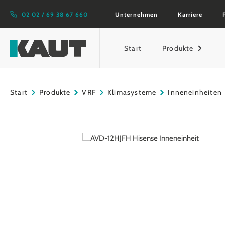
springen
Zur Hauptnavigation springen
02 02 / 69 38 67 660
Unternehmen
Karriere
Start
Produkte
Start
Produkte
VRF
Klimasysteme
Inneneinheiten
Bildergalerie überspringen