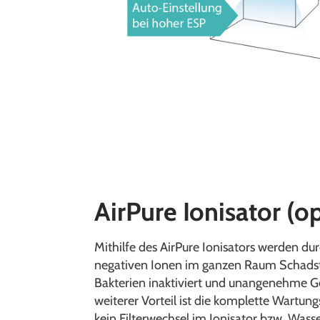
AirPure Ionisator (o
Mithilfe des AirPure Ionisators werden d
negativen Ionen im ganzen Raum Schadst
Bakterien inaktiviert und unangenehme Ge
weiterer Vorteil ist die komplette Wartungsfr
kein Filterwechsel im Ionisator bzw. Wasse