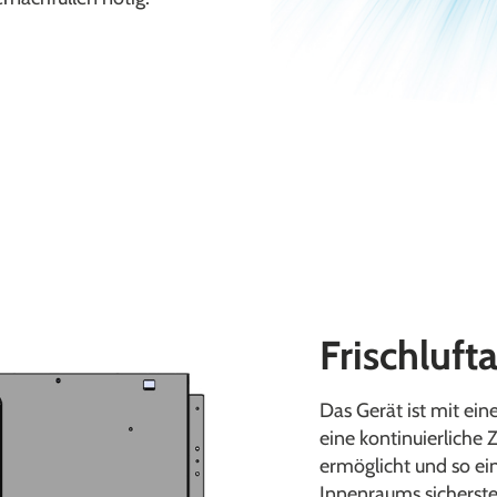
Frischluft
Das Gerät ist mit ein
eine kontinuierliche 
ermöglicht und so ei
Innenraums sicherste