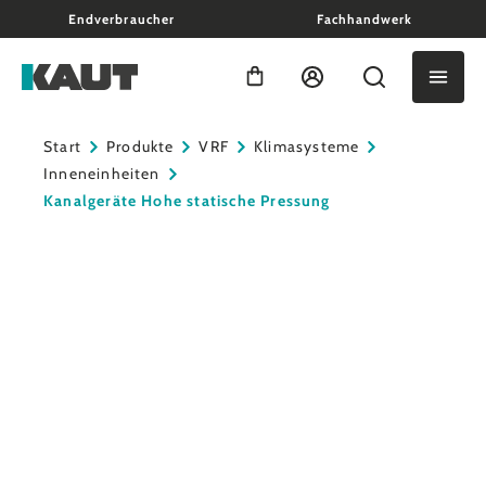
Endverbraucher
Fachhandwerk
alt springen
Warenkorb enthält 0 Positio
Start
Produkte
VRF
Klimasysteme
Inneneinheiten
Kanalgeräte Hohe statische Pressung
Bildergalerie überspringen