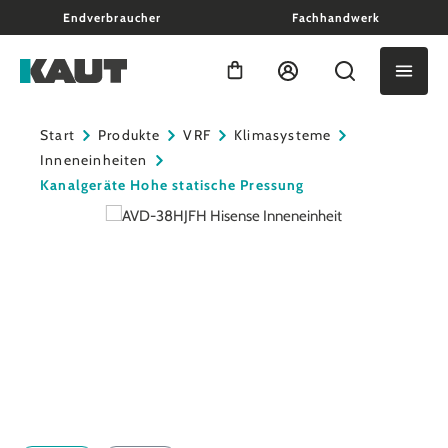
Endverbraucher
Fachhandwerk
alt springen
Warenkorb enthält 0 Positio
Start
Produkte
VRF
Klimasysteme
Inneneinheiten
Kanalgeräte Hohe statische Pressung
Bildergalerie überspringen