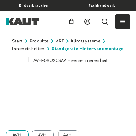
Endverbraucher
Fachhandwerk
alt springen
Warenkorb enthält 0 Positio
Start
Produkte
VRF
Klimasysteme
Inneneinheiten
Standgeräte Hinterwandmontage
Bildergalerie überspringen