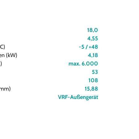
18,0
4,55
°C)
-5 / +48
en (kW)
4,18
)
max. 6.000
53
108
 (mm)
15,88
VRF-Außengerät