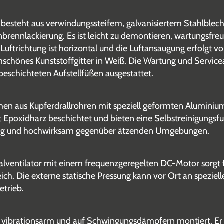
esteht aus verwindungssteifem, galvanisiertem Stahlblech
rennlackierung. Es ist leicht zu demontieren, wartungsfreu
Luftrichtung ist horizontal und die Luftansaugung erfolgt vo
rmschönes Kunststoffgitter in Weiß. Die Wartung und Servic
rbeschichteten Aufstellfüßen ausgestattet.
en aus Kupferdrallrohren mit speziell geformten Aluminium
t Epoxidharz beschichtet und bieten eine Selbstreinigun
dig und hochwirksam gegenüber ätzenden Umgebungen.
xialventilator mit einem frequenzgeregelten DC-Motor sorgt f
ich. Die externe statische Pressung kann vor Ort an speziel
etrieb.
ist vibrationsarm und auf Schwingungsdämpfern montiert. E