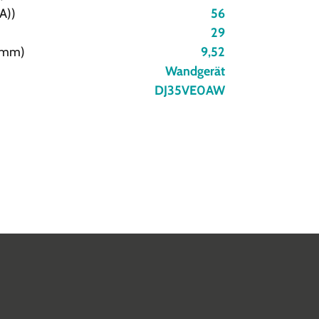
A))
56
29
 (mm)
9,52
Wandgerät
DJ35VE0AW