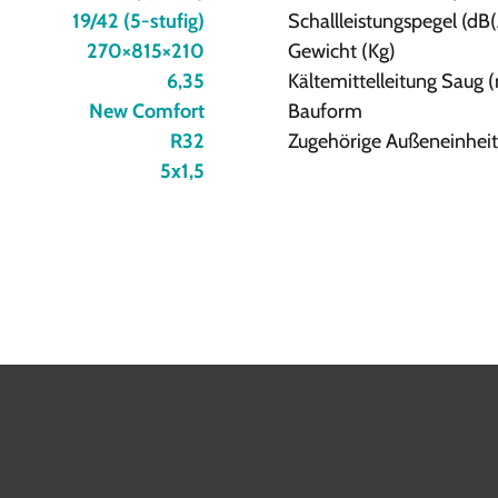
19/42 (5-stufig)
Schallleistungspegel (dB(
270×815×210
Gewicht (Kg)
6,35
Kältemittelleitung Saug
New Comfort
Bauform
R32
Zugehörige Außeneinheit
5x1,5