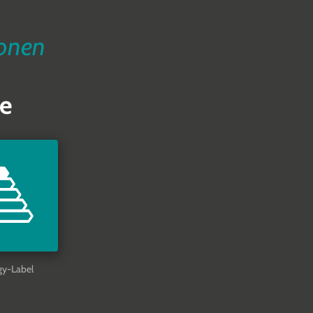
ionen
e
gy-Label