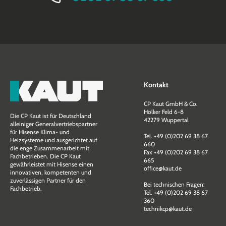
Kontakt
CP Kaut GmbH & Co.
Hölker Feld 6-8
Die CP Kaut ist für Deutschland
42279 Wuppertal
alleiniger Generalvertriebspartner
für Hisense Klima- und
Tel. +49 (0)202 69 38 67
Heizsysteme und ausgerichtet auf
660
die enge Zusammen­arbeit mit
Fax +49 (0)202 69 38 67
Fachbetrieben. Die CP Kaut
665
gewährleistet mit Hisense einen
office@kaut.de
innovativen, kompetenten und
zuverlässigen Partner für den
Bei technischen Fragen:
Fachbetrieb.
Tel. +49 (0)202 69 38 67
360
technikcp@kaut.de