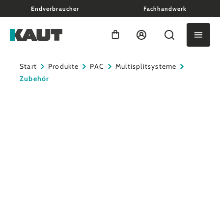
Endverbraucher
Fachhandwerk
alt springen
Warenkorb enthält 0 Positio
Start
Produkte
PAC
Multisplitsysteme
Zubehör
Bildergalerie überspringen