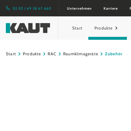
springen
Zur Hauptnavigation springen
02 02 / 69 38 67 660
Unternehmen
Karriere
Start
Produkte
Start
Produkte
RAC
Raumklimageräte
Zubehör
Bildergalerie überspringen