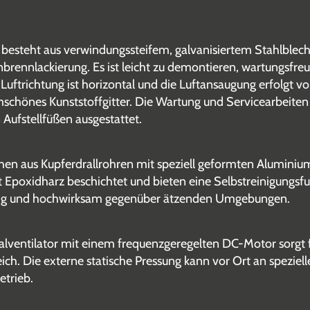
esteht aus verwindungssteifem, galvanisiertem Stahlblech
rennlackierung. Es ist leicht zu demontieren, wartungsfreu
Luftrichtung ist horizontal und die Luftansaugung erfolgt vo
rmschönes Kunststoffgitter. Die Wartung und Servicearbeit
 Aufstellfüßen ausgestattet.
en aus Kupferdrallrohren mit speziell geformten Aluminium
t Epoxidharz beschichtet und bieten eine Selbstreinigun
dig und hochwirksam gegenüber ätzenden Umgebungen.
xialventilator mit einem frequenzgeregelten DC-Motor sorgt f
ich. Die externe statische Pressung kann vor Ort an speziel
etrieb.