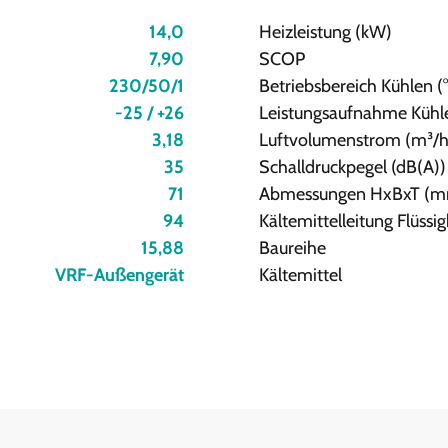
14,0
Heizleistung (kW)
7,90
SCOP
230/50/1
Betriebsbereich Kühlen (
-25 / +26
Leistungsaufnahme Kühl
3,18
Luftvolumenstrom (m³/h
35
Schalldruckpegel (dB(A))
71
Abmessungen HxBxT (
94
Kältemittelleitung Flüssi
15,88
Baureihe
VRF-Außengerät
Kältemittel