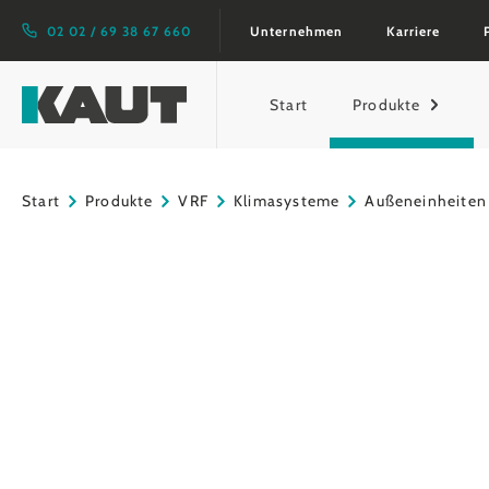
springen
Zur Hauptnavigation springen
02 02 / 69 38 67 660
Unternehmen
Karriere
Start
Produkte
Start
Produkte
VRF
Klimasysteme
Außeneinheiten 
Bildergalerie überspringen