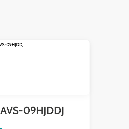
AVS-09HJDDJ
AVS-