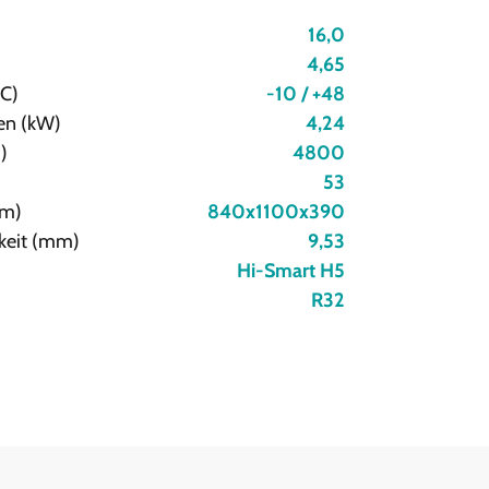
16,0
4,65
°C)
-10 / +48
en (kW)
4,24
)
4800
53
mm)
840x1100x390
gkeit (mm)
9,53
Hi-Smart H5
R32