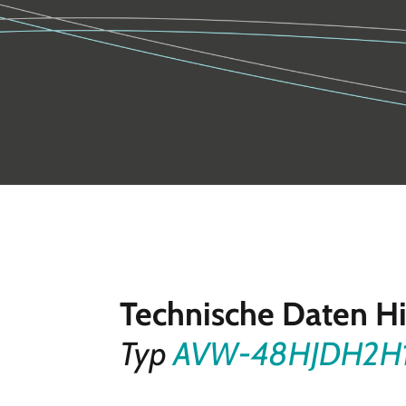
Technische Daten H
Typ
AVW-48HJDH2H