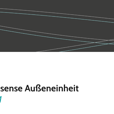
isense Außeneinheit
1