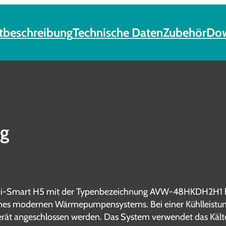
tbeschreibung
Technische Daten
Zubehör
Dow
ng
Hi-Smart H5 mit der Typenbezeichnung AVW-48HKDH2H1 biet
nes modernen Wärmepumpensystems. Bei einer Kühlleistung
rät angeschlossen werden. Das System verwendet das Kält