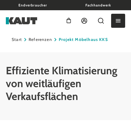
Endverbraucher
Fachhandwerk
alt springen
Warenkorb enthält 0 Positio
Start
Referenzen
Projekt Möbelhaus KKS
Effiziente Klimatisierung
von weitläufigen
Verkaufsflächen